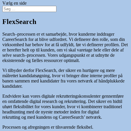
Vælg en side
FlexSearch
Search–processen er et samarbejde, hvor kunderne inddrager
CareerSearch for at blive udfordret. Vi definerer den rolle, som din
virksomhed har behov for at få udfyldt, før vi definerer profilen. Det
er herefter helt op til kunden, om vi skal varetage hele eller dele af
selve search–processen. Vores udgangspunkt er at udnytte de
eksisterende og fælles ressourcer optimalt.
Vi tilbyder derfor FlexSearch, der sikrer en hurtigere og mere
målrettet kandidatsøgning, hvor vi bringer dine interne profiler på
banen sammen med kandidater fra vores netværk af håndplukkede
kandidater.
Endvidere kan vores digitale rekrutteringskonsulenter gennemføre
en omfattende digital research og rekruttering. Det sikrer en hidtil
uhørt fleksibilitet for vores kunder, hvor vi kombinerer traditionel
headhunting med de nyeste metoder inden for digital
rekrutting og med kundens og CareerSearch’ netværk.
Processen og afregningen er tilsvarende fleksibel.