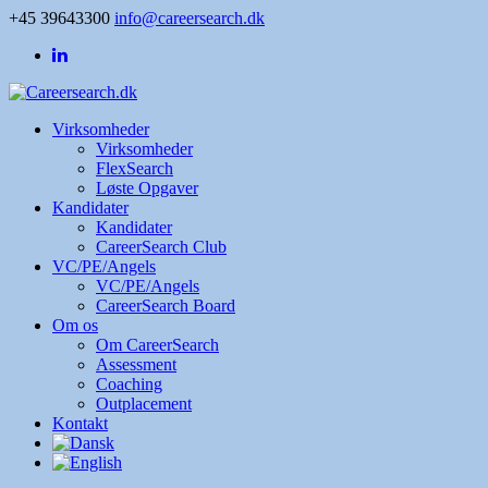
+45 39643300
info@careersearch.dk
Virksomheder
Virksomheder
FlexSearch
Løste Opgaver
Kandidater
Kandidater
CareerSearch Club
VC/PE/Angels
VC/PE/Angels
CareerSearch Board
Om os
Om CareerSearch
Assessment
Coaching
Outplacement
Kontakt